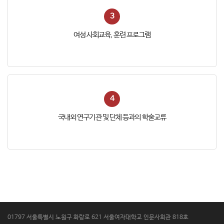
3
여성 사회교육, 훈련 프로그램
4
국내외 연구기관 및 단체 등과의 학술교류
01797 서울특별시 노원구 화랑로 621 서울여자대학교 인문사회관 818호